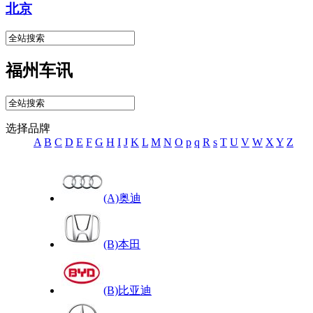
北京
福州车讯
选择品牌
A
B
C
D
E
F
G
H
I
J
K
L
M
N
O
p
q
R
s
T
U
V
W
X
Y
Z
(A)奥迪
(B)本田
(B)比亚迪