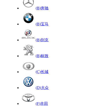
(B)奔驰
(B)宝马
(B)别克
(B)标致
(C)长城
(D)大众
(F)丰田