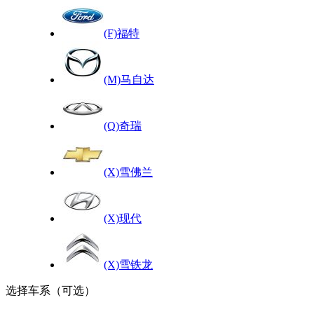
(F)福特
(M)马自达
(Q)奇瑞
(X)雪佛兰
(X)现代
(X)雪铁龙
选择车系（可选）